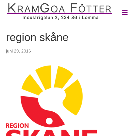
M
e
n
y
region skåne
juni 29, 2016